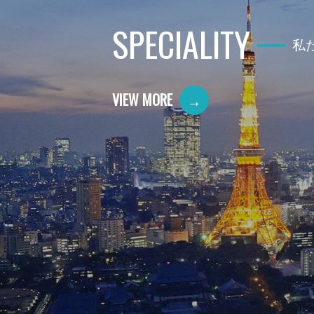
SPECIALITY
私
VIEW MORE
→