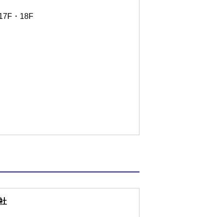
7F・18F
社