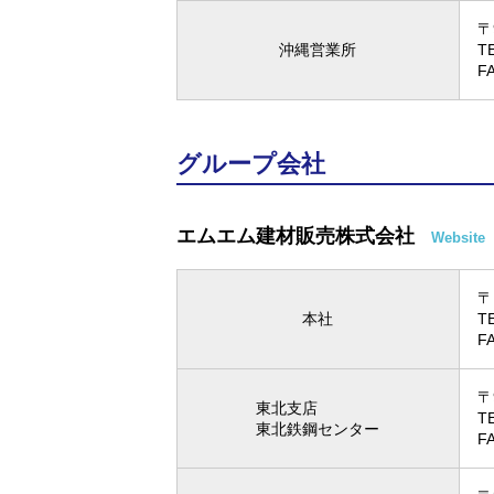
〒
沖縄営業所
T
F
グループ会社
エムエム建材販売株式会社
Website
〒
本社
T
F
〒
東北支店
T
東北鉄鋼センター
F