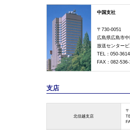
中国支社
〒730-0051
広島県広島市中区大
放送センタービル
TEL：
050-3614
FAX：082-536-
支店
〒
北信越支店
T
F