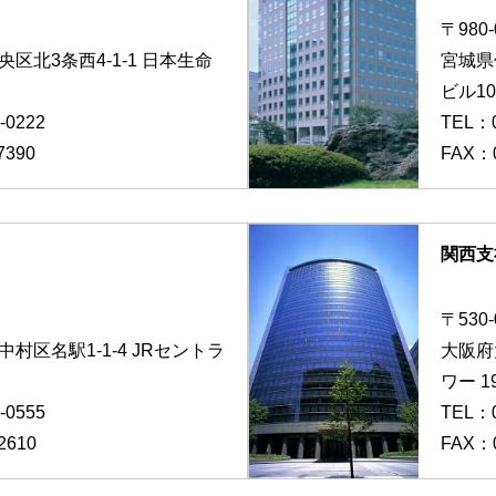
〒980-
区北3条西4-1-1 日本生命
宮城県
ビル10
-0222
TEL：
7390
FAX：0
関西支
〒530-
村区名駅1-1-4 JRセントラ
大阪府
ワー 1
-0555
TEL：
2610
FAX：0