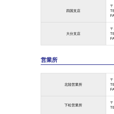
〒
四国支店
T
F
〒
大分支店
T
F
営業所
〒
北陸営業所
T
F
〒
下松営業所
T